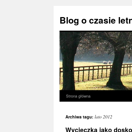
Przejdź
do
Blog o czasie let
treści
Strona główna
lato 2012
Archiwa tagu:
Wycieczka jako dosko