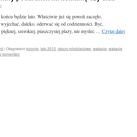
n
 końcu będzie lato. Właściwie już się powoli zaczęło.
wyjechać, daleko, oderwać się od codzienności. Być,
pięknej, szerokiej, piaszczystej plaży, nie myśleć …
Czytaj dalej
rii
|
Otagowano
kolonie
,
lato 2012
,
obozy młodzieżowe
,
wakacje
,
wakacje
j komentarz