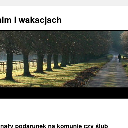
nim i wakacjach
nały podarunek na komunię czy ślub