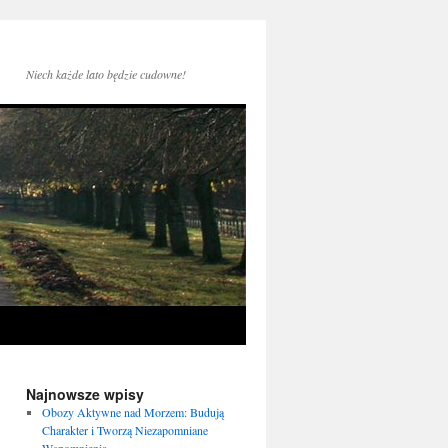
Niech każde lato będzie cudowne!
Najnowsze wpisy
Obozy Aktywne nad Morzem: Budują
Charakter i Tworzą Niezapomniane