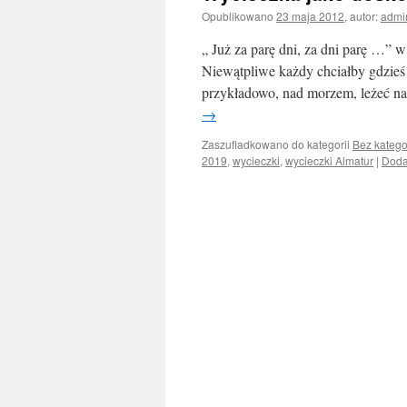
Opublikowano
23 maja 2012
,
autor:
admi
„ Już za parę dni, za dni parę …” w
Niewątpliwe każdy chciałby gdzieś 
przykładowo, nad morzem, leżeć na 
→
Zaszufladkowano do kategorii
Bez katego
2019
,
wycieczki
,
wycieczki Almatur
|
Doda