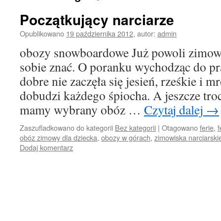
Początkujący narciarze
Opublikowano
19 października 2012
,
autor:
admin
obozy snowboardowe Już powoli zimowe
sobie znać. O poranku wychodząc do pra
dobre nie zaczęła się jesień, rześkie i 
dobudzi każdego śpiocha. A jeszcze tro
mamy wybrany obóz …
Czytaj dalej
→
Zaszufladkowano do kategorii
Bez kategorii
|
Otagowano
ferie
,
f
obóz zimowy dla dziecka
,
obozy w górach
,
zimowiska narciarski
Dodaj komentarz