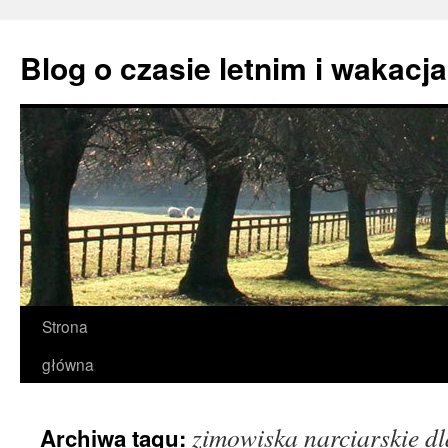
Przejdź
do
Blog o czasie letnim i wakacj
treści
Strona
główna
zimowiska narciarskie dl
Archiwa tagu: