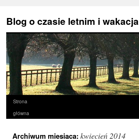
Przejdź
do
Blog o czasie letnim i wakacj
treści
Strona
główna
kwiecień 2014
Archiwum miesiąca: