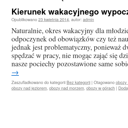
Kierunek wakacyjnego wypoc
Opublikowano
23 kwietnia 2014
,
autor:
admin
Naturalnie, okres wakacyjny dla młodzie
odpoczynek od obowiązków czy też nau
jednak jest problematyczny, ponieważ 
spędzać w pracy, nie mogąc zająć się dz
nasze pociechy pozostawione same so
→
Zaszufladkowano do kategorii
Bez kategorii
|
Otagowano
obozy
obozy nad jeziorem
,
obozy nad morzem
,
obozy w górach
|
Doda