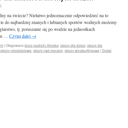
n
wodny na świecie? Niełatwo jednoznacznie odpowiedzieć na to
iwie do najbardziej znanych i lubianych sportów wodnych możemy
glarstwo, tj. poruszanie się po wodzie na jednostkach
tru …
Czytaj dalej
→
rii
|
Otagowano
biuro podróży Almatur
,
obozy dla dzieci
,
obozy dla
,
obozy młodzieżowe
,
obozy nad morzem
,
obozy windsurfingowe
|
Dodaj