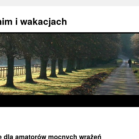
nim i wakacjach
e dla amatorów mocnych wrażeń