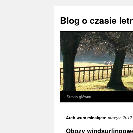
Przejdź
do
Blog o czasie let
treści
Strona główna
marzec 2012
Archiwum miesiąca:
Obozy windsurfingow