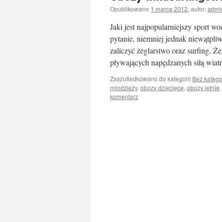
Opublikowano
1 marca 2012
,
autor:
admi
Jaki jest najpopularniejszy sport 
pytanie, niemniej jednak niewątpl
zaliczyć żeglarstwo oraz surfing. Że
pływających napędzanych siłą wia
Zaszufladkowano do kategorii
Bez katego
młodzieży
,
obozy dziecięce
,
obozy letnie
komentarz