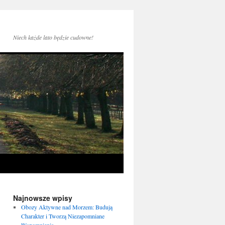
Niech każde lato będzie cudowne!
Najnowsze wpisy
Obozy Aktywne nad Morzem: Budują
Charakter i Tworzą Niezapomniane