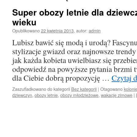
Super obozy letnie dla dziew
wieku
Opublikowano
22 kwietnia 2013
,
autor:
admin
Lubisz bawić się modą i urodą? Fascynu
stylizacje gwiazd oraz najnowsze tren
jak każda kobieta uwielbiasz się przebi
odpowiedź na powyższe pytania brzmi 
dla Ciebie dobrą propozycję …
Czytaj 
Zaszufladkowano do kategorii
Bez kategorii
|
Otagowano
koloni
dziewczyn
,
obozy letnie
,
obozy młodzieżowe
,
wakacje zimowe
|