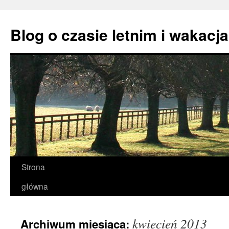
Przejdź
do
Blog o czasie letnim i wakacj
treści
Strona
główna
kwiecień 2013
Archiwum miesiąca: