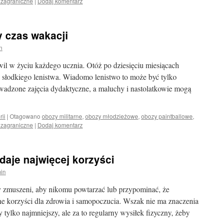
 zagraniczne
|
Dodaj komentarz
 czas wakacji
n
wil w życiu każdego ucznia. Otóż po dziesięciu miesiącach
 słodkiego lenistwa. Wiadomo lenistwo to może być tylko
owadzone zajęcia dydaktyczne, a maluchy i nastolatkowie mogą
rii
|
Otagowano
obozy militarne
,
obozy młodzieżowe
,
obozy paintballowe
,
 zagraniczne
|
Dodaj komentarz
aje najwięcej korzyści
in
my zmuszeni, aby nikomu powtarzać lub przypominać, że
ne korzyści dla zdrowia i samopoczucia. Wszak nie ma znaczenia
y tylko najmniejszy, ale za to regularny wysiłek fizyczny, żeby