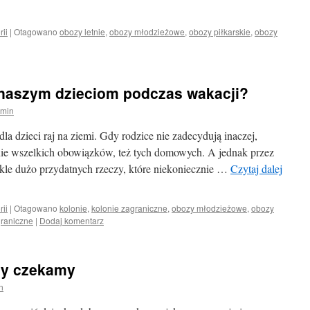
rii
|
Otagowano
obozy letnie
,
obozy młodzieżowe
,
obozy piłkarskie
,
obozy
naszym dzieciom podczas wakacji?
min
a dzieci raj na ziemi. Gdy rodzice nie zadecydują inaczej,
znie wszelkich obowiązków, też tych domowych. A jednak przez
ykle dużo przydatnych rzeczy, które niekoniecznie …
Czytaj dalej
rii
|
Otagowano
kolonie
,
kolonie zagraniczne
,
obozy młodzieżowe
,
obozy
raniczne
|
Dodaj komentarz
cy czekamy
n