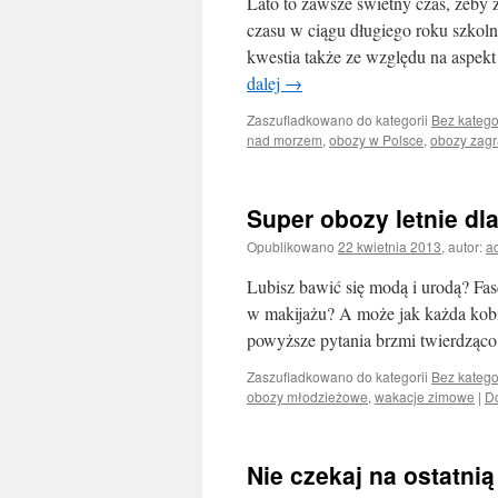
Lato to zawsze świetny czas, żeby
czasu w ciągu długiego roku szkoln
kwestia także ze względu na aspe
dalej
→
Zaszufladkowano do kategorii
Bez katego
nad morzem
,
obozy w Polsce
,
obozy zagr
Super obozy letnie d
Opublikowano
22 kwietnia 2013
,
autor:
a
Lubisz bawić się modą i urodą? Fas
w makijażu? A może jak każda kobi
powyższe pytania brzmi twierdząc
Zaszufladkowano do kategorii
Bez katego
obozy młodzieżowe
,
wakacje zimowe
|
D
Nie czekaj na ostatnią