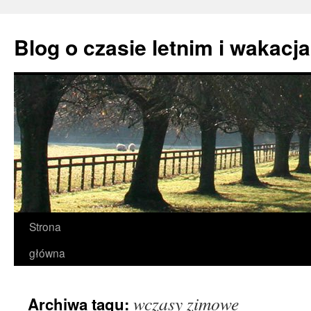
Przejdź
do
Blog o czasie letnim i wakacj
treści
Strona
główna
wczasy zimowe
Archiwa tagu: