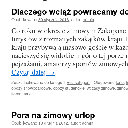
Dlaczego wciąż powracamy d
Opublikowano
30 stycznia 2013
,
autor:
admin
Co roku w okresie zimowym Zakopane
turystów z rozmaitych zakątków kraju. 
kraju przybywają masowo goście w każ
nacieszyć się widokiem gór o tej porze
pejzażami, amatorzy sportów zimowych 
Czytaj dalej
→
Zaszufladkowano do kategorii
Bez kategorii
|
Otagowano
ferie
,
f
obozy snowboardowe
,
obozy studenckie
,
wczasy zimowe
,
zimow
komentarz
Pora na zimowy urlop
Opublikowano
18 grudnia 2012
,
autor:
admin