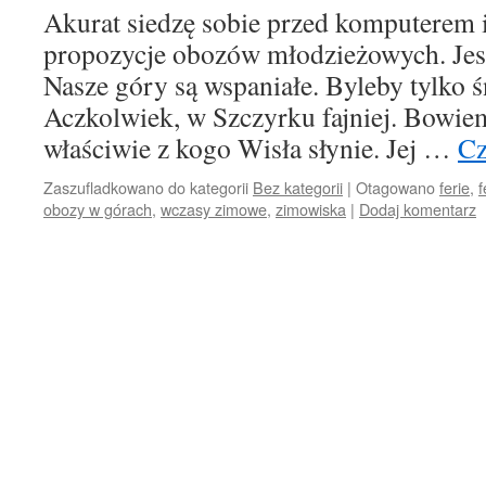
Akurat siedzę sobie przed komputerem 
propozycje obozów młodzieżowych. Jes
Nasze góry są wspaniałe. Byleby tylko 
Aczkolwiek, w Szczyrku fajniej. Bowiem
właściwie z kogo Wisła słynie. Jej …
Cz
Zaszufladkowano do kategorii
Bez kategorii
|
Otagowano
ferie
,
f
obozy w górach
,
wczasy zimowe
,
zimowiska
|
Dodaj komentarz