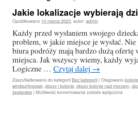
Jakie lokalizacje wybierają dz
Opublikowano
10 marca 2023
,
autor:
admin
Każdy przed wysłaniem swojego dziecka
problem, w jakie miejsce je wysłać. Nie
biura podróży mają bardzo dużą ofertę
miejsca. Jak wszyscy wiemy, każdy wyja
Logiczne …
Czytaj dalej
→
Zaszufladkowano do kategorii
Bez kategorii
|
Otagowano
koloni
windsurfingowe
,
obozy i kolonie
,
obozy kolonie nad morzem
,
obo
Jakie
żeglarskie
|
Możliwość komentowania
została wyłączona
lokalizacje
wybierają
dzieciaki?