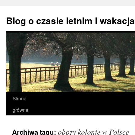
Przejdź
do
Blog o czasie letnim i wakacj
treści
Strona
główna
obozy kolonie w Polsce
Archiwa tagu: