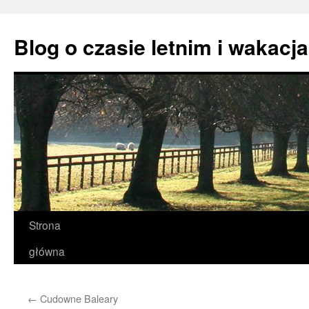
Przejdź
do
Blog o czasie letnim i wakacj
treści
Strona
główna
←
Cudowne Baleary