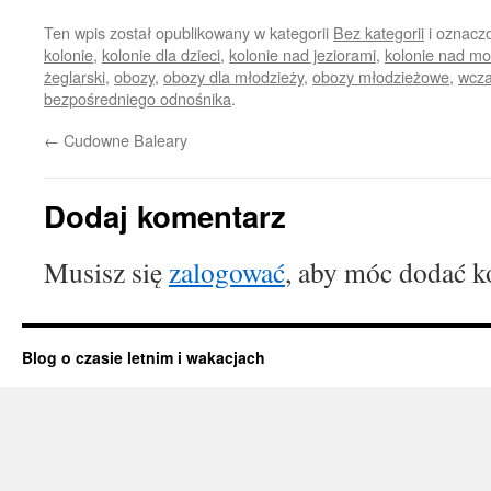
Ten wpis został opublikowany w kategorii
Bez kategorii
i oznacz
kolonie
,
kolonie dla dzieci
,
kolonie nad jeziorami
,
kolonie nad m
żeglarski
,
obozy
,
obozy dla młodzieży
,
obozy młodzieżowe
,
wcza
bezpośredniego odnośnika
.
←
Cudowne Baleary
Dodaj komentarz
Musisz się
zalogować
, aby móc dodać k
Blog o czasie letnim i wakacjach