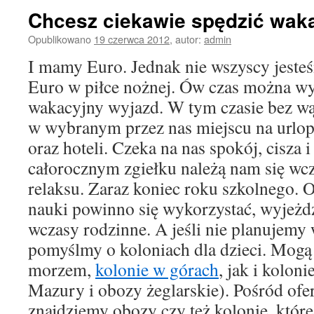
Chcesz ciekawie spędzić waka
Opublikowano
19 czerwca 2012
,
autor:
admin
I mamy Euro. Jednak nie wszyscy jest
Euro w piłce nożnej. Ów czas można wy
wakacyjny wyjazd. W tym czasie bez wą
w wybranym przez nas miejscu na urlop,
oraz hoteli. Czeka na nas spokój, cisza
całorocznym zgiełku należą nam się wcz
relaksu. Zaraz koniec roku szkolnego. 
nauki powinno się wykorzystać, wyjeżd
wczasy rodzinne. A jeśli nie planujemy
pomyślmy o koloniach dla dzieci. Mogą 
morzem,
kolonie w górach
, jak i kolon
Mazury i obozy żeglarskie). Pośród ofe
znajdziemy obozy czy też kolonie, które