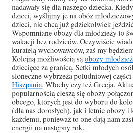
nadawały się dla naszego dziecka. Kied
dzieci, wyślijmy je na obóz młodzieżow
dzieci, nie chcą już gdziekolwiek jeźdz
Wspomniane obozy dla młodzieży to świ
wakacji bez rodziców. Oczywiście wiad
kuratelą wychowawców, zaś my będziem
Kolejną możliwością są
obozy młodzie
dziecięce za granicą. Setki młodych osó
słoneczne wybrzeża południowej części
Hiszpania
, Włochy czy też Grecja. Aktu
popularnością cieszą się obozy połączo
obcego, których jest do wyboru do kolo
(dla nas dorosłych), jak i letnie obozy i 
każdemu, ponieważ to one dają nam zas
energii na następny rok.