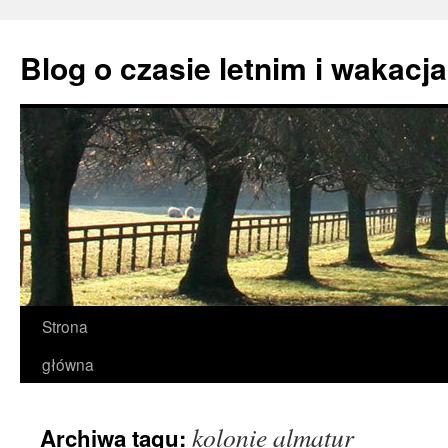
Przejdź
do
Blog o czasie letnim i wakacj
treści
Strona
główna
kolonie almatur
Archiwa tagu: