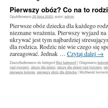
Pierwszy obóz? Co na to rodz
Opublikowano
25 lipca 2023
,
autor:
admin
Pierwsze obóz dziecka dla każdego rodzi
nieznane wrażenia. Pierwszy wyjazd na
ukrywać jest tym najbardziej stresujący
dla rodzica. Rodzic nie wie czego się sp
zareagować. Jednak …
Czytaj dalej
→
Zaszufladkowano do kategorii
Bez kategorii
|
Otagowano
koloni
nad morzem
,
obozy dla dzieci
,
obozy dla dzieci nad morzem
,
ob
pierwsze kolonie
,
pierwszy obóz dla dziecka
|
Możliwość komen