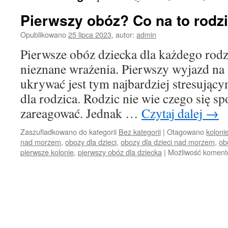
Pierwszy obóz? Co na to rodz
Opublikowano
25 lipca 2023
,
autor:
admin
Pierwsze obóz dziecka dla każdego rodzi
nieznane wrażenia. Pierwszy wyjazd na
ukrywać jest tym najbardziej stresujący
dla rodzica. Rodzic nie wie czego się sp
zareagować. Jednak …
Czytaj dalej
→
Zaszufladkowano do kategorii
Bez kategorii
|
Otagowano
koloni
nad morzem
,
obozy dla dzieci
,
obozy dla dzieci nad morzem
,
ob
pierwsze kolonie
,
pierwszy obóz dla dziecka
|
Możliwość komen