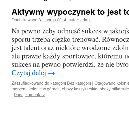
Aktywny wypoczynek to jest t
Opublikowano
31 marca 2014
,
autor:
admin
Na pewno żeby odnieść sukces w jakiej
sportu trzeba ciężko trenować. Równoc
jest talent oraz niektóre wrodzone zdoln
ale prawie każdy sportowiec, któremu u
sukces na pewno potwierdzi, że nie był
Czytaj dalej
→
Zaszufladkowano do kategorii
Bez kategorii
|
Otagowano
koloni
morzem
,
kolonie w górach
,
obozy koszykarskie
,
obozy piłkarskie
|
Dodaj komentarz