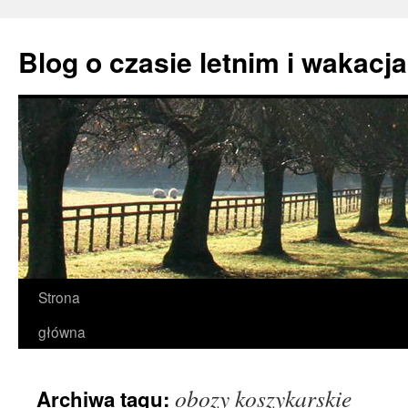
Przejdź
do
Blog o czasie letnim i wakacj
treści
Strona
główna
obozy koszykarskie
Archiwa tagu: