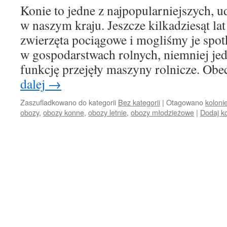
Konie to jedne z najpopularniejszych,
w naszym kraju. Jeszcze kilkadziesąt lat
zwierzęta pociągowe i mogliśmy je spot
w gospodarstwach rolnych, niemniej je
funkcję przejęły maszyny rolnicze. Ob
dalej
→
Zaszufladkowano do kategorii
Bez kategorii
|
Otagowano
kolonie
obozy
,
obozy konne
,
obozy letnie
,
obozy młodzieżowe
|
Dodaj k