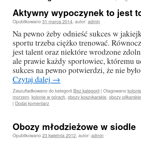
Aktywny wypoczynek to jest t
Opublikowano
31 marca 2014
,
autor:
admin
Na pewno żeby odnieść sukces w jakiej
sportu trzeba ciężko trenować. Równoc
jest talent oraz niektóre wrodzone zdoln
ale prawie każdy sportowiec, któremu u
sukces na pewno potwierdzi, że nie był
Czytaj dalej
→
Zaszufladkowano do kategorii
Bez kategorii
|
Otagowano
koloni
morzem
,
kolonie w górach
,
obozy koszykarskie
,
obozy piłkarskie
|
Dodaj komentarz
Obozy młodzieżowe w siodle
Opublikowano
23 kwietnia 2012
,
autor:
admin