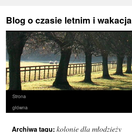
Przejdź
do
Blog o czasie letnim i wakacj
treści
Strona
główna
kolonie dla młodzieży
Archiwa tagu: